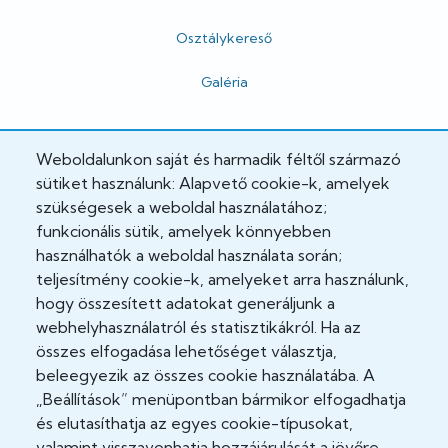
Osztálykereső
Galéria
Hivatalos
Weboldalunkon saját és harmadik féltől származó
sütiket használunk: Alapvető cookie-k, amelyek
Adatkezelési tájékoztató
szükségesek a weboldal használatához;
funkcionális sütik, amelyek könnyebben
Adatvédelmi tisztviselő
használhatók a weboldal használata során;
teljesítmény cookie-k, amelyeket arra használunk,
Akadálymentesítési nyilatkozat
hogy összesített adatokat generáljunk a
Cookie Policy
webhelyhasználatról és statisztikákról. Ha az
összes elfogadása lehetőséget választja,
Felhasználási feltételek
beleegyezik az összes cookie használatába. A
„Beállítások” menüpontban bármikor elfogadhatja
Impresszum
és elutasíthatja az egyes cookie-típusokat,
valamint visszavonhatja hozzájárulását a jövőre