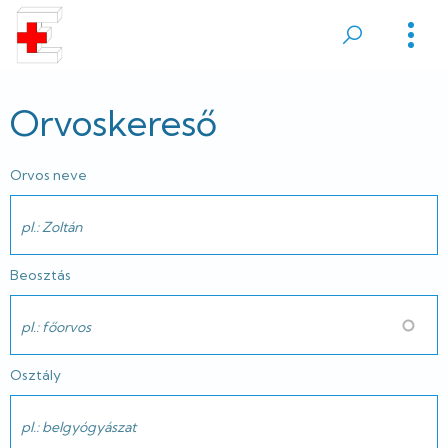
Ugrás
a
Sátoraljaújhelyi
tartalomra
Erzsébet
Orvoskereső
Kórház
Orvos neve
Beosztás
Osztály