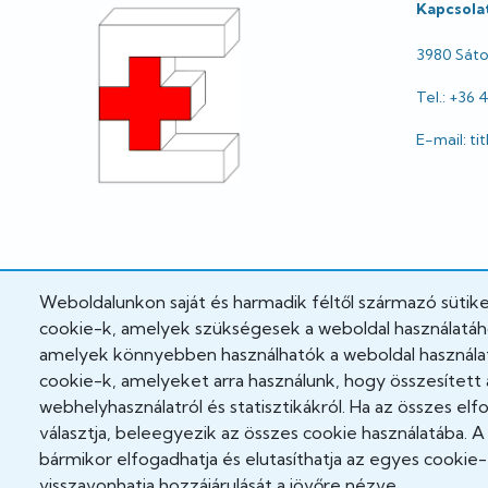
Kapcsola
3980 Sátor
Tel.: +36 
E-mail: t
Weboldalunkon saját és harmadik féltől származó sütik
cookie-k, amelyek szükségesek a weboldal használatához
amelyek könnyebben használhatók a weboldal használat
cookie-k, amelyeket arra használunk, hogy összesített 
webhelyhasználatról és statisztikákról. Ha az összes el
választja, beleegyezik az összes cookie használatába. 
A weboldal fejlesztés alatt áll!
bármikor elfogadhatja és elutasíthatja az egyes cookie-
visszavonhatja hozzájárulását a jövőre nézve.