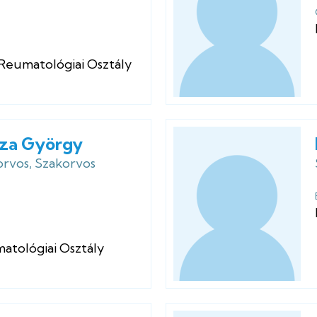
 Reumatológiai Osztály
éza György
rvos, Szakorvos
atológiai Osztály