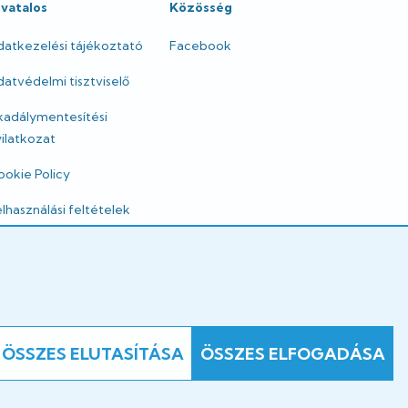
ivatalos
Közösség
datkezelési tájékoztató
Facebook
atvédelmi tisztviselő
kadálymentesítési
ilatkozat
okie Policy
lhasználási feltételek
mpresszum
gi nyilatkozatok
ÖSSZES ELUTASÍTÁSA
ÖSSZES ELFOGADÁSA