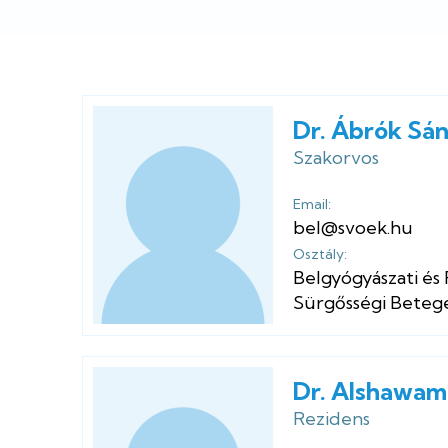
Dr. Ábrók Sá
Szakorvos
Email:
bel@svoek.hu
Osztály:
Belgyógyászati és
Sürgősségi Betege
Dr. Alshawa
Rezidens