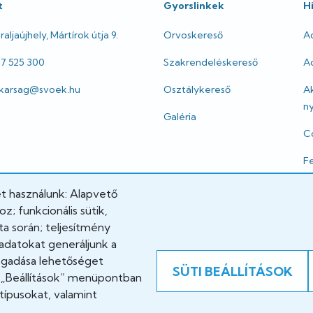
t
Gyorslinkek
H
aljaújhely, Mártírok útja 9.
Orvoskereső
A
47 525 300
Szakrendeléskereső
Ad
itkarsag@svoek.hu
Osztálykereső
A
ny
Galéria
Co
Fe
I
et használunk: Alapvető
; funkcionális sütik,
Jo
a során; teljesítmény
adatokat generáljunk a
fogadása lehetőséget
SÜTI BEÁLLÍTÁSOK
A „Beállítások” menüpontban
típusokat, valamint