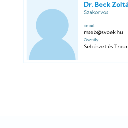
Dr. Beck Zolt
Szakorvos
Email:
mseb@svoek.hu
Osztály:
Sebészet és Traum
Lábléc