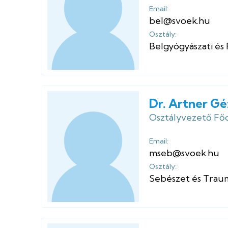
Email:
bel@svoek.hu
Osztály:
Belgyógyászati és
Dr. Artner G
Osztályvezető Főo
Email:
mseb@svoek.hu
Osztály:
Sebészet és Traum