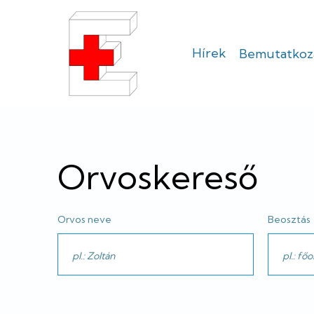
Ugrás
a
tartalomra
Hírek
Bemutatkoz
Sátoraljaújhel
Erzsébet
Kórház
Orvoskereső
Orvos neve
Beosztás