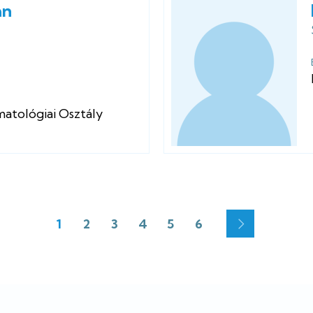
án
atológiai Osztály
1
2
3
4
5
6
Jelenlegi
Oldal
Oldal
Oldal
Oldal
Oldal
Oldalszámozás
oldal