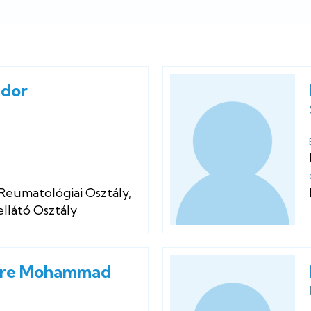
ndor
 Reumatológiai Osztály
,
llátó Osztály
mre Mohammad