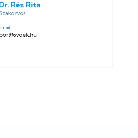
Dr. Réz Rita
Szakorvos
Email:
bor@svoek.hu