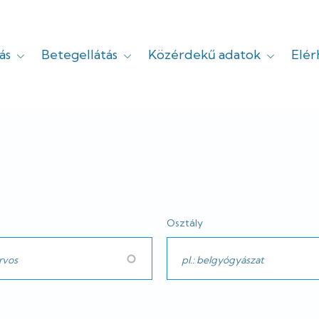
ás
Betegellátás
Közérdekű adatok
Elé
yi
Osztály