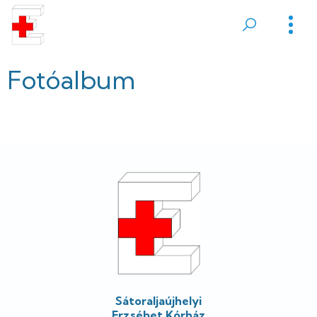
Ugrás
a
Sátoraljaújhelyi
tartalomra
Erzsébet
Fotóalbum
Kórház
Lábléc
Sátoraljaújhelyi
Erzsébet Kórház