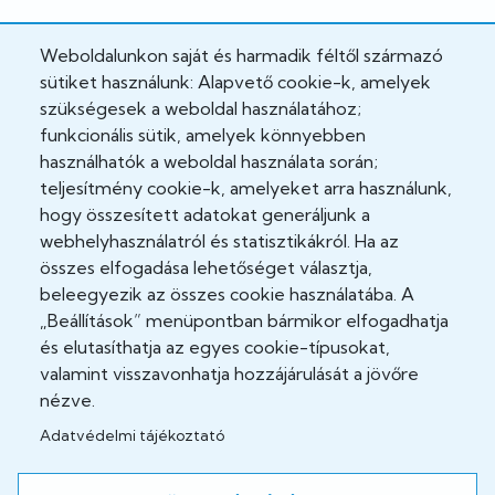
Hivatalos
Weboldalunkon saját és harmadik féltől származó
sütiket használunk: Alapvető cookie-k, amelyek
Adatkezelési tájékoztató
szükségesek a weboldal használatához;
funkcionális sütik, amelyek könnyebben
Adatvédelmi tisztviselő
használhatók a weboldal használata során;
teljesítmény cookie-k, amelyeket arra használunk,
Akadálymentesítési nyilatkozat
hogy összesített adatokat generáljunk a
Cookie Policy
webhelyhasználatról és statisztikákról. Ha az
összes elfogadása lehetőséget választja,
Felhasználási feltételek
beleegyezik az összes cookie használatába. A
„Beállítások” menüpontban bármikor elfogadhatja
Impresszum
és elutasíthatja az egyes cookie-típusokat,
valamint visszavonhatja hozzájárulását a jövőre
Jogi nyilatkozatok
nézve.
Adatvédelmi tájékoztató
Közösség