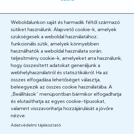
Hivatalos
Weboldalunkon saját és harmadik féltől származó
sütiket használunk: Alapvető cookie-k, amelyek
Adatkezelési tájékoztató
szükségesek a weboldal használatához;
funkcionális sütik, amelyek könnyebben
Adatvédelmi tisztviselő
használhatók a weboldal használata során;
teljesítmény cookie-k, amelyeket arra használunk,
Akadálymentesítési nyilatkozat
hogy összesített adatokat generáljunk a
Cookie Policy
webhelyhasználatról és statisztikákról. Ha az
összes elfogadása lehetőséget választja,
Felhasználási feltételek
beleegyezik az összes cookie használatába. A
„Beállítások” menüpontban bármikor elfogadhatja
Impresszum
és elutasíthatja az egyes cookie-típusokat,
valamint visszavonhatja hozzájárulását a jövőre
Jogi nyilatkozatok
nézve.
Adatvédelmi tájékoztató
Közösség