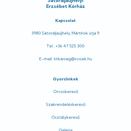
Sátoraljaújhelyi
Erzsébet Kórház
Kapcsolat
3980 Sátoraljaújhely, Mártírok útja 9.
Tel.: +36 47 525 300
E-mail: titkarsag@svoek.hu
Gyorslinkek
Orvoskereső
Szakrendeléskereső
Osztálykereső
Galéria