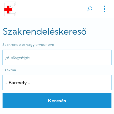
Ugrás
a
Sátoraljaújhelyi
tartalomra
Erzsébet
Szakrendeléskereső
Kórház
Szakrendelés vagy orvos neve
Szakma