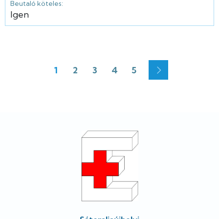
Beutaló köteles:
Igen
1
2
3
4
5
Jelenlegi
Oldal
Oldal
Oldal
Oldal
Oldalszámozás
oldal
Lábléc