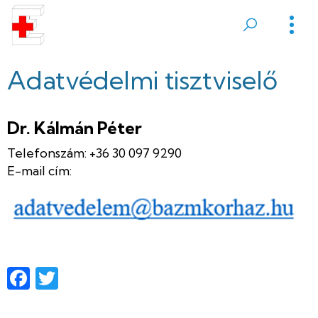
Ugrás
a
Sátoraljaújhelyi
tartalomra
Erzsébet
Adatvédelmi tisztviselő
Kórház
Dr. Kálmán Péter
Telefonszám: +36 30 097 9290
E-mail cím:
Facebook
Twitter