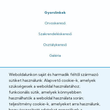
Gyorslinkek
Orvoskereső
Szakrendeléskereső
Osztálykereső
Galéria
Hivatalos
Weboldalunkon saját és harmadik féltől származó
sütiket használunk: Alapvető cookie-k, amelyek
Adatkezelési tájékoztató
szükségesek a weboldal használatához;
funkcionális sütik, amelyek könnyebben
Adatvédelmi tisztviselő
használhatók a weboldal használata során;
teljesítmény cookie-k, amelyeket arra használunk,
Akadálymentesítési nyilatkozat
hogy összesített adatokat generáljunk a