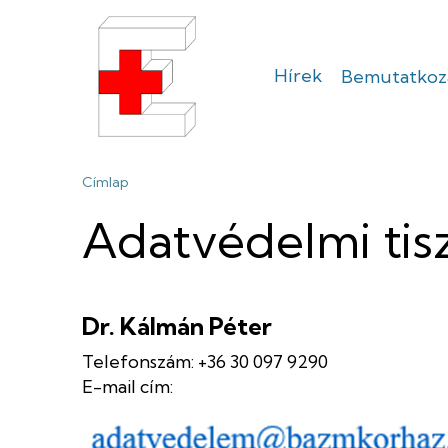
Ugrás
a
tartalomra
Hírek
Bemutatkoz
Sátoraljaújhel
Erzsébet
Morzsa
Címlap
Kórház
Adatvédelmi tisz
Dr. Kálmán Péter
Telefonszám: +36 30 097 9290
E-mail cím: