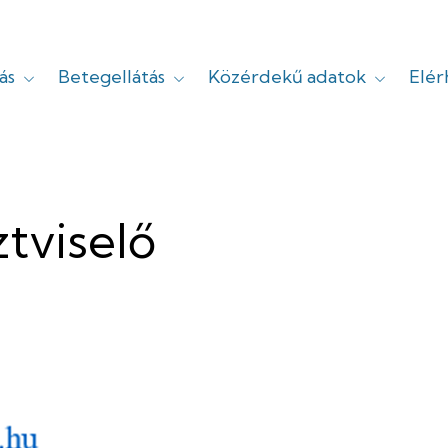
ás
Betegellátás
Közérdekű adatok
Elé
yi
tviselő