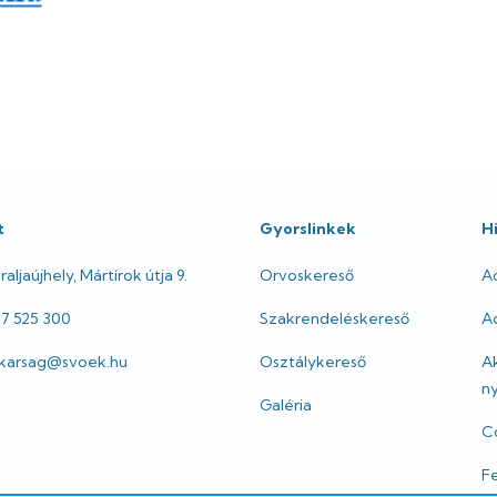
t
Gyorslinkek
H
aljaújhely, Mártírok útja 9.
Orvoskereső
A
47 525 300
Szakrendeléskereső
Ad
itkarsag@svoek.hu
Osztálykereső
A
ny
Galéria
Co
Fe