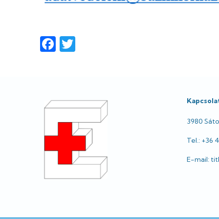
Facebook
Twitter
Lábléc
Kapcsola
3980 Sátor
Tel.: +36 
E-mail: t