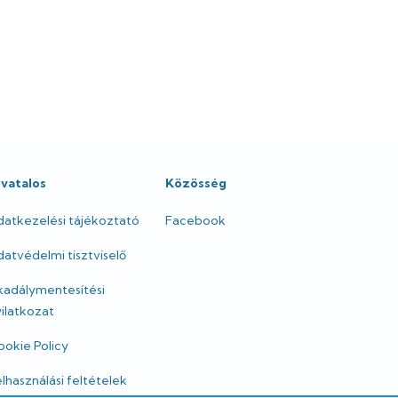
ivatalos
Közösség
datkezelési tájékoztató
Facebook
atvédelmi tisztviselő
kadálymentesítési
ilatkozat
okie Policy
lhasználási feltételek