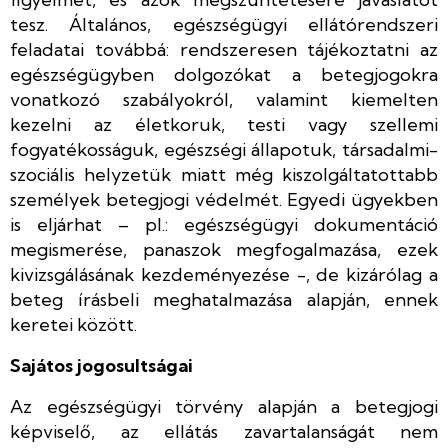
tesz. Általános, egészségügyi ellátórendszeri
feladatai továbbá: rendszeresen tájékoztatni az
egészségügyben dolgozókat a betegjogokra
vonatkozó szabályokról, valamint kiemelten
kezelni az életkoruk, testi vagy szellemi
fogyatékosságuk, egészségi állapotuk, társadalmi-
szociális helyzetük miatt még kiszolgáltatottabb
személyek betegjogi védelmét. Egyedi ügyekben
is eljárhat – pl.: egészségügyi dokumentáció
megismerése, panaszok megfogalmazása, ezek
kivizsgálásának kezdeményezése -, de kizárólag a
beteg írásbeli meghatalmazása alapján, ennek
keretei között.
Sajátos jogosultságai
Az egészségügyi törvény alapján a betegjogi
képviselő, az ellátás zavartalanságát nem