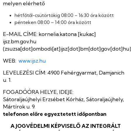
melyen elérhető
hétfőtől-csütörtökig 08:00 – 16:30 óra között
pénteken 08:00 – 14:00 óra között
E-MAIL CÍME:
kornelia.katona
[kukac]
ijsz.bm.gov.hu
(zsuzsa[dot]ombodi[at]ijsz[dot]bm[dot]gov[dot]hu
WEB:
www.ijsz.hu
LEVELEZÉSI CÍM: 4900 Fehérgyarmat, Damjanich
u. 1.
FOGADÓÓRA HELYE, IDEJE:
Sátoraljaújhelyi Erzsébet Kórház, Sátoraljaújhely,
Mártírok u. 9.
telefonon előre egyeztetett időpontban
A JOGVÉDELMI KÉPVISELŐ AZ INTEGRÁLT