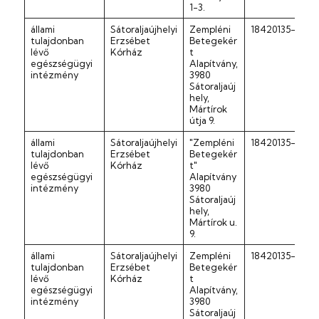
1-3.
állami
Sátoraljaújhelyi
Zempléni
18420135-1-05
tulajdonban
Erzsébet
Betegekér
lévő
Kórház
t
egészségügyi
Alapítvány,
intézmény
3980
Sátoraljaúj
hely,
Mártírok
útja 9.
állami
Sátoraljaújhelyi
"Zempléni
18420135-1-05
tulajdonban
Erzsébet
Betegekér
lévő
Kórház
t"
egészségügyi
Alapítvány
intézmény
3980
Sátoraljaúj
hely,
Mártírok u.
9.
állami
Sátoraljaújhelyi
Zempléni
18420135-1-05
tulajdonban
Erzsébet
Betegekér
lévő
Kórház
t
egészségügyi
Alapítvány,
intézmény
3980
Sátoraljaúj