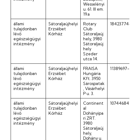
Wesselényi
u. 61. III em.
19.a
állami
Sátoraljaújhelyi
Rotary
18423774-1-05
tulajdonban
Erzsébet
Club
lévő
Kórház
Sátoraljaúj
egészségügyi
hely, 3980
intézmény
Sátoraljaúj
hely
Szeder
utca 14.
állami
Sátoraljaújhelyi
FRAISA
11389697-2-05
tulajdonban
Erzsébet
Hungária
lévő
Kórház
Kft. 3950
egészségügyi
Sárospatak
intézmény
, Vásárhelyi
P u. 3.
állami
Sátoraljaújhelyi
Continent
10744684-2-0
tulajdonban
Erzsébet
al
lévő
Kórház
Dohányipa
egészségügyi
ri ZRT.
intézmény
3980
Sátoraljaúj
hely,
Dohány u.