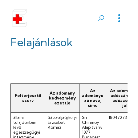
Ugrás
a
Sátoraljaújhelyi
tartalomra
Erzsébet
Felajánlások
Kórház
Az
Az adományo
Az adomány
Felterjesztő
adományo
adószáma va
kedvezmény
szerv
zó neve,
adóazonosít
ezettje
címe
jele
állami
Sátoraljaújhelyi
Sri
18047273-1-42
tulajdonban
Erzsébet
Chinmoy
lévő
Kórház
Alapítvány
egészségügyi
1077
intézmény
Budapest,