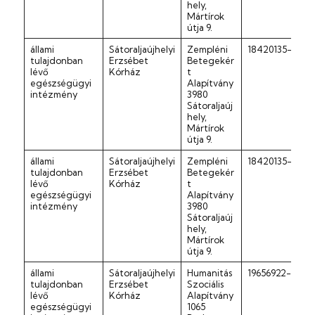
hely,
Mártírok
útja 9.
állami
Sátoraljaújhelyi
Zempléni
18420135-1-05
tulajdonban
Erzsébet
Betegekér
lévő
Kórház
t
egészségügyi
Alapítvány
intézmény
3980
Sátoraljaúj
hely,
Mártírok
útja 9.
állami
Sátoraljaújhelyi
Zempléni
18420135-1-05
tulajdonban
Erzsébet
Betegekér
lévő
Kórház
t
egészségügyi
Alapítvány
intézmény
3980
Sátoraljaúj
hely,
Mártírok
útja 9.
állami
Sátoraljaújhelyi
Humanitás
19656922-1-42
tulajdonban
Erzsébet
Szociális
lévő
Kórház
Alapítvány
egészségügyi
1065