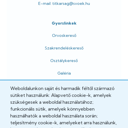
E-mail: titkarsag@svoek.hu
Gyorslinkek
Orvoskereső
Szakrendeléskereső
Osztálykereső
Galéria
Weboldalunkon saját és harmadik féltől származó
Hivatalos
sütiket használunk: Alapvető cookie-k, amelyek
szükségesek a weboldal használatához;
Adatkezelési tájékoztató
funkcionális sütik, amelyek könnyebben
használhatók a weboldal használata során;
Adatvédelmi tisztviselő
teljesítmény cookie-k, amelyeket arra használunk,