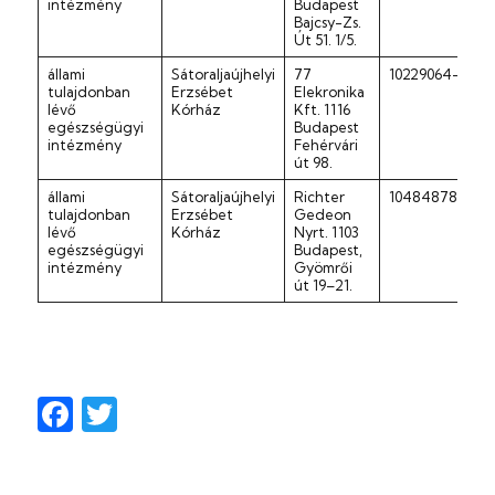
intézmény
Budapest
Bajcsy-Zs.
Út 51. 1/5.
állami
Sátoraljaújhelyi
77
10229064-2-4
tulajdonban
Erzsébet
Elekronika
lévő
Kórház
Kft. 1116
egészségügyi
Budapest
intézmény
Fehérvári
út 98.
állami
Sátoraljaújhelyi
Richter
10484878-2-4
tulajdonban
Erzsébet
Gedeon
lévő
Kórház
Nyrt. 1103
egészségügyi
Budapest,
intézmény
Gyömrői
út 19–21.
Facebook
Twitter