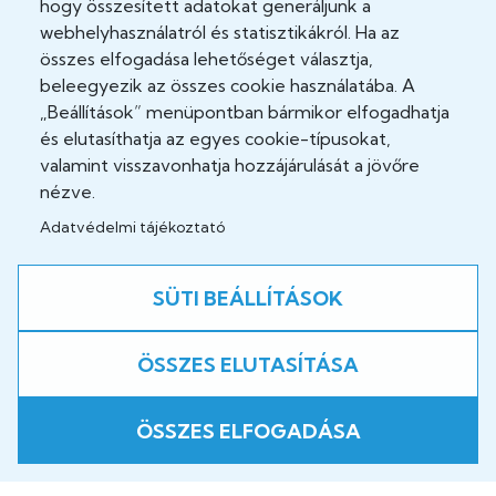
hogy összesített adatokat generáljunk a
Akadálymentesítési nyilatkozat
webhelyhasználatról és statisztikákról. Ha az
Cookie Policy
összes elfogadása lehetőséget választja,
beleegyezik az összes cookie használatába. A
Felhasználási feltételek
„Beállítások” menüpontban bármikor elfogadhatja
és elutasíthatja az egyes cookie-típusokat,
Impresszum
valamint visszavonhatja hozzájárulását a jövőre
nézve.
Jogi nyilatkozatok
Adatvédelmi tájékoztató
Közösség
SÜTI BEÁLLÍTÁSOK
Facebook
ÖSSZES ELUTASÍTÁSA
A weboldal fejlesztés alatt áll!
ÖSSZES ELFOGADÁSA
Copyright © 2026 B.-A.-Z. Vármegyei Központi Kórház és
Egyetemi Oktatókórház