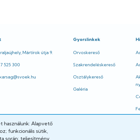
t
Gyorslinkek
H
aljaújhely, Mártírok útja 9.
Orvoskereső
A
47 525 300
Szakrendeléskereső
Ad
itkarsag@svoek.hu
Osztálykereső
A
ny
Galéria
Co
Fe
I
et használunk: Alapvető
; funkcionális sütik,
Jo
a során; teljesítmény