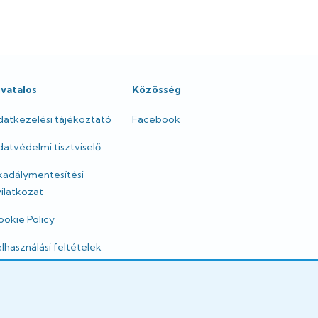
ivatalos
Közösség
datkezelési tájékoztató
Facebook
atvédelmi tisztviselő
kadálymentesítési
ilatkozat
okie Policy
lhasználási feltételek
mpresszum
gi nyilatkozatok