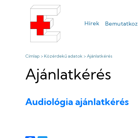
Ugrás
a
tartalomra
Hírek
Bemutatkoz
Sátoraljaújhel
Erzsébet
Morzsa
Címlap
Közérdekű adatok
Ajánlatkérés
Kórház
Ajánlatkérés
Audiológia ajánlatkérés