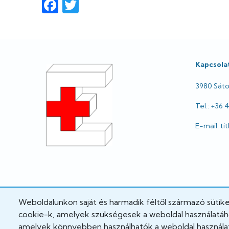
Facebook
Twitter
Lábléc
Kapcsola
3980 Sátor
Tel.: +36 
E-mail: t
Weboldalunkon saját és harmadik féltől származó sütik
cookie-k, amelyek szükségesek a weboldal használatához
amelyek könnyebben használhatók a weboldal használat