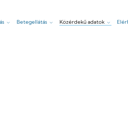
ás
Betegellátás
Közérdekű adatok
Elé
yi