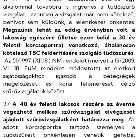
alkalommal továbbra is ingyenes a tüdőszűrő
vizsgálat, azonban a vizsgálat már nem kötelező,
behívót sem küldünk, a jelentkezés önkéntes.
Megszűnik tehát az eddig érvényben volt, a
lakosság egészére (illetve ezen belül a 30 év
feletti korcsoportra) vonatkozó, általánosan
kötelező TBC felderítésére szolgáló tüdőszűrés.
Az 51/1997. (XII.18.) NM rendelet (melyet a 19/2009.
VI. 18. EüM rendelet módosított) az életkori
sajátosságokhoz igazodó, a betegségek
megelőzését és korai felismerését célzó
szűrővizsgálatok között.
2./
A 40 év feletti lakosok részére az évente
végezhető mellkas szűrővizsgálat elvégzését
ajánlott szűrővizsgálatként határozza meg.
Az
adott korcsoportba tartozó személyek a
tüdőszűrést önkéntesen vehetik igénybe,