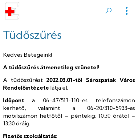
Ugrás
a
Sátoraljaújhelyi
tartalomra
Erzsébet
Tüdőszűrés
Kórház
Kedves Betegeink!
A tüdőszűrés átmenetileg szünetel!
A tüdőszűrést
2022.03.01-től Sárospatak Város
Rendelőintézete
látja el.
Időpont
a 06-47/513-110-es telefonszámon
kérhető, valamint a 06-20/310-5933-as
mobilszámon hétfőtől – péntekig: 10:30 órától –
13:30 óráig.
Fizetős szolgáltatás: