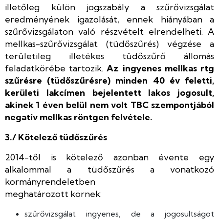
illetőleg külön jogszabály a szűrővizsgálat
eredményének igazolását, ennek hiányában a
szűrővizsgálaton való részvételt elrendelheti. A
mellkas-szűrővizsgálat (tüdőszűrés) végzése a
területileg illetékes tüdőszűrő állomás
feladatkörébe tartozik.
Az ingyenes mellkas rtg
szűrésre (tüdőszűrésre) minden 40 év feletti,
kerületi lakcímen bejelentett lakos jogosult,
akinek 1 éven belül nem volt TBC szempontjából
negatív mellkas röntgen felvétele.
3./ Kötelező tüdőszűrés
2014-től is kötelező azonban évente egy
alkalommal a tüdőszűrés a vonatkozó
kormányrendeletben
meghatározott körnek:
szűrővizsgálat ingyenes, de a jogosultságot