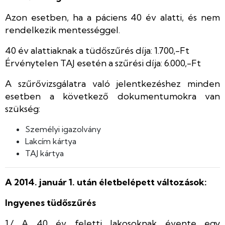
Azon esetben, ha a páciens 40 év alatti, és nem
rendelkezik mentességgel.
40 év alattiaknak a tüdőszűrés díja: 1.700,-Ft
Érvénytelen TAJ esetén a szűrési díja: 6.000,-Ft
A szűrővizsgálatra való jelentkezéshez minden
esetben a következő dokumentumokra van
szükség:
Személyi igazolvány
Lakcím kártya
TAJ kártya
A 2014. január 1. után életbelépett változások:
Ingyenes tüdőszűrés
1./ A 40 év feletti lakosoknak évente egy