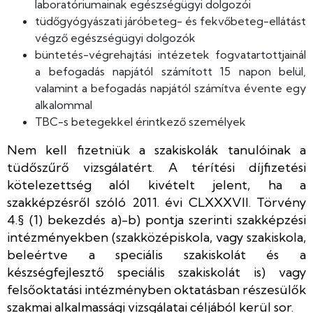
laboratóriumainak egészségügyi dolgozói
tüdőgyógyászati járóbeteg- és fekvőbeteg-ellátást
végző egészségügyi dolgozók
büntetés-végrehajtási intézetek fogvatartottjainál
a befogadás napjától számított 15 napon belül,
valamint a befogadás napjától számítva évente egy
alkalommal
TBC-s betegekkel érintkező személyek
Nem kell fizetniük a szakiskolák tanulóinak a
tüdőszűrő vizsgálatért. A térítési díjfizetési
kötelezettség alól kivételt jelent, ha a
szakképzésről szóló 2011. évi CLXXXVII. Törvény
4.§ (1) bekezdés a)-b) pontja szerinti szakképzési
intézményekben (szakközépiskola, vagy szakiskola,
beleértve a speciális szakiskolát és a
készségfejlesztő speciális szakiskolát is) vagy
felsőoktatási intézményben oktatásban részesülők
szakmai alkalmassági vizsgálatai céljából kerül sor.