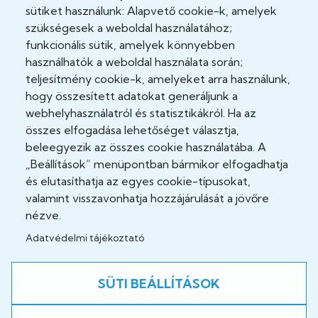
sütiket használunk: Alapvető cookie-k, amelyek
Adatkezelési tájékoztató
szükségesek a weboldal használatához;
funkcionális sütik, amelyek könnyebben
Adatvédelmi tisztviselő
használhatók a weboldal használata során;
teljesítmény cookie-k, amelyeket arra használunk,
Akadálymentesítési nyilatkozat
hogy összesített adatokat generáljunk a
Cookie Policy
webhelyhasználatról és statisztikákról. Ha az
összes elfogadása lehetőséget választja,
Felhasználási feltételek
beleegyezik az összes cookie használatába. A
„Beállítások” menüpontban bármikor elfogadhatja
Impresszum
és elutasíthatja az egyes cookie-típusokat,
valamint visszavonhatja hozzájárulását a jövőre
Jogi nyilatkozatok
nézve.
Adatvédelmi tájékoztató
Közösség
SÜTI BEÁLLÍTÁSOK
Facebook