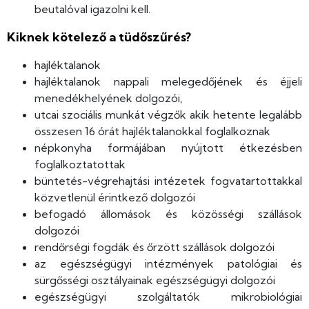
beutalóval igazolni kell.
Kiknek kötelező a tüdőszűrés?
hajléktalanok
hajléktalanok nappali melegedőjének és éjjeli
menedékhelyének dolgozói,
utcai szociális munkát végzők akik hetente legalább
összesen 16 órát hajléktalanokkal foglalkoznak
népkonyha formájában nyújtott étkezésben
foglalkoztatottak
büntetés-végrehajtási intézetek fogvatartottakkal
közvetlenül érintkező dolgozói
befogadó állomások és közösségi szállások
dolgozói
rendőrségi fogdák és őrzött szállások dolgozói
az egészségügyi intézmények patológiai és
sürgősségi osztályainak egészségügyi dolgozói
egészségügyi szolgáltatók mikrobiológiai