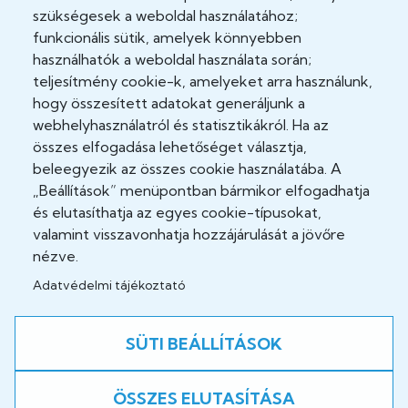
Adatkezelési tájékoztató
szükségesek a weboldal használatához;
funkcionális sütik, amelyek könnyebben
Adatvédelmi tisztviselő
használhatók a weboldal használata során;
teljesítmény cookie-k, amelyeket arra használunk,
Akadálymentesítési nyilatkozat
hogy összesített adatokat generáljunk a
Cookie Policy
webhelyhasználatról és statisztikákról. Ha az
összes elfogadása lehetőséget választja,
Felhasználási feltételek
beleegyezik az összes cookie használatába. A
„Beállítások” menüpontban bármikor elfogadhatja
Impresszum
és elutasíthatja az egyes cookie-típusokat,
valamint visszavonhatja hozzájárulását a jövőre
Jogi nyilatkozatok
nézve.
Adatvédelmi tájékoztató
Közösség
SÜTI BEÁLLÍTÁSOK
Facebook
ÖSSZES ELUTASÍTÁSA
A weboldal fejlesztés alatt áll!