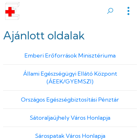
Ugrás
a
Sátoraljaújhelyi
tartalomra
Erzsébet
Ajánlott oldalak
Kórház
Emberi Erőforrások Minisztériuma
Állami Egészségügyi Ellátó Központ
(ÁEEK/GYEMSZI)
Országos Egészségbiztosítási Pénztár
Sátoraljaújhely Város Honlapja
Sárospatak Város Honlapja