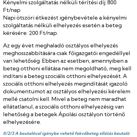
Kényelmi szolgáltatás nélküli térítési díj: 800
Ft/nap
Napi ötszöri étkezést igénybevétele a kényelmi
szolgáltatás nélküli elhelyezés esetén a beteg
kérésére: 200 Ft/nap.
Az egy évet meghaladó osztályos elhelyezés
meghosszabbítására csak főigazgatói engedéllyel
van lehetőség. Ebben az esetben, amennyiben a
beteg otthoni ellátása nem megoldható, meg kell
indítani a beteg szociális otthoni elhelyezését. A
szociális otthoni elhelyezés megindítását igazoló
dokumentumot az osztályos elhelyezési kérelem
mellé csatolni kell. Mivel a beteg nem maradhat
ellátatlanul, a szociális otthoni elhelyezésig van
lehetőség a betegek Ápolási osztályon történő
elhelyezésére.
II/2/3 A beutalóval igénybe vehető fekvőbeteg ellátás beutaló