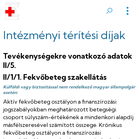
Ugrás
a
Sátoraljaújhelyi
tartalomra
Erzsébet
Intézményi térítési díjak
Kórház
Tevékenységekre vonatkozó adatok
II/5.
II/1/1. Fekvőbeteg szakellátás
Külföldi vagy biztosítással nem rendelkező magyar állampolgár
esetén:
Aktív fekvőbeteg osztályon a finanszírozási
jogszabályokban meghatározott betegségi
csoport súlyszám-értékének a mindenkori alapdíj
másfélszeresével számított összege. Krónikus
fekvőbeteg osztályon a finanszírozási