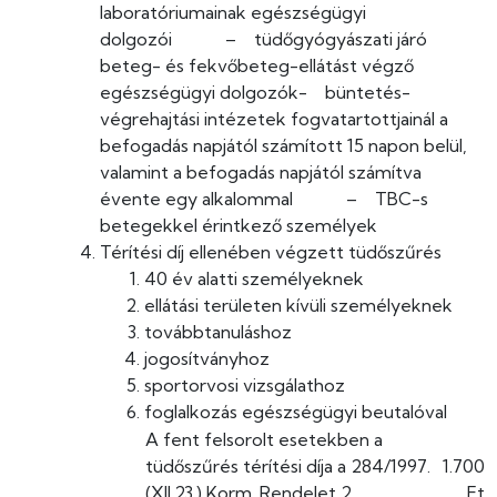
laboratóriumainak egészségügyi
dolgozói – tüdőgyógyászati járó
beteg- és fekvőbeteg-ellátást végző
egészségügyi dolgozók- büntetés-
végrehajtási intézetek fogvatartottjainál a
befogadás napjától számított 15 napon belül,
valamint a befogadás napjától számítva
évente egy alkalommal – TBC-s
betegekkel érintkező személyek
Térítési díj ellenében végzett tüdőszűrés
40 év alatti személyeknek
ellátási területen kívüli személyeknek
továbbtanuláshoz
jogosítványhoz
sportorvosi vizsgálathoz
foglalkozás egészségügyi beutalóval
A fent felsorolt esetekben a
tüdőszűrés térítési díja a 284/1997.
1.700
(XII.23.) Korm. Rendelet 2.
Ft