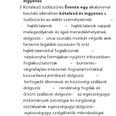
ingyenes
Kötelező tüdőszűrés
Évente egy
alkalommal
beutaló ellenében
kötelező és ingyenes
a
tüdőszűrés az alábbi személyeknek: –
hajléktalanok – hajléktalanok nappali
melegedőjének és éjjeli menedékhelyének
dolgozói,- utcai szociális munkát végzők akik
hetente legalább összesen 16 órát
hajléktalanokkal foglalkoznak –
népkonyha formájában nyújtott étkezésben
foglalkoztatottak – büntetés-
végrehajtási intézetek fogvatartottakkal
közvetlenül érintkező dolgozói –
befogadó állomások és közösségi szállások
dolgozói – rendőrségi fogdák és
őrzött szállások dolgozói- az egészségügyi
intézmények patológiai és sürgősségi
osztályainak egészségügyi dolgozói-
egészségügyi szolgáltatók mikrobiológiai