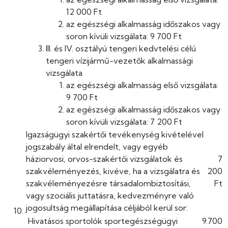
12 000 Ft
az egészségi alkalmasság időszakos vagy
soron kívüli vizsgálata: 9 700 Ft
III. és IV. osztályú tengeri kedvtelési célú
tengeri vízijármű-vezetők alkalmassági
vizsgálata
az egészségi alkalmasság első vizsgálata:
9 700 Ft
az egészségi alkalmasság időszakos vagy
soron kívüli vizsgálata: 7 200 Ft
Igazságügyi szakértői tevékenység kivételével
jogszabály által elrendelt, vagy egyéb
háziorvosi, orvos-szakértői vizsgálatok és
7
szakvéleményezés, kivéve, ha a vizsgálatra és
200
szakvéleményezésre társadalombiztosítási,
Ft
vagy szociális juttatásra, kedvezményre való
jogosultság megállapítása céljából kerül sor:
Hivatásos sportolók sportegészségügyi
9.700