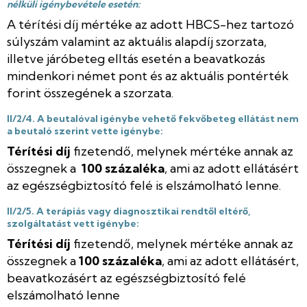
nélküli igénybevétele esetén:
A térítési díj
mértéke az adott HBCS-hez tartozó
súlyszám valamint az aktuális alapdíj szorzata,
illetve járóbeteg elltás esetén a beavatkozás
mindenkori német pont és az aktuális pontérték
forint összegének a szorzata.
II/2/4. A beutalóval igénybe vehető fekvőbeteg ellátást nem
a beutaló szerint vette igénybe:
Térítési díj
fizetendő, melynek mértéke annak az
összegnek a
100 százaléka
, ami az adott ellátásért
az egészségbiztosító felé is elszámolható lenne.
II/2/5. A terápiás vagy diagnosztikai rendtől eltérő,
szolgáltatást vett igénybe:
Térítési díj
fizetendő, melynek mértéke annak az
összegnek a
100 százaléka
, ami az adott ellátásért,
beavatkozásért az egészségbiztosító felé
elszámolható lenne