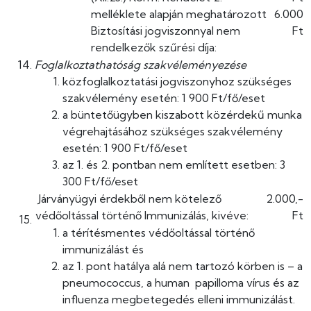
melléklete alapján meghatározott
6.000
Biztosítási jogviszonnyal nem
Ft
rendelkezők szűrési díja:
Foglalkoztathatóság szakvéleményezése
közfoglalkoztatási jogviszonyhoz szükséges
szakvélemény esetén: 1 900 Ft/fő/eset
a büntetőügyben kiszabott közérdekű munka
végrehajtásához szükséges szakvélemény
esetén: 1 900 Ft/fő/eset
az 1. és 2. pontban nem említett esetben: 3
300 Ft/fő/eset
Járványügyi érdekből nem kötelező
2.000,-
védőoltással történő Immunizálás, kivéve:
Ft
a térítésmentes védőoltással történő
immunizálást és
az 1. pont hatálya alá nem tartozó körben is – a
pneumococcus, a human papilloma vírus és az
influenza megbetegedés elleni immunizálást.