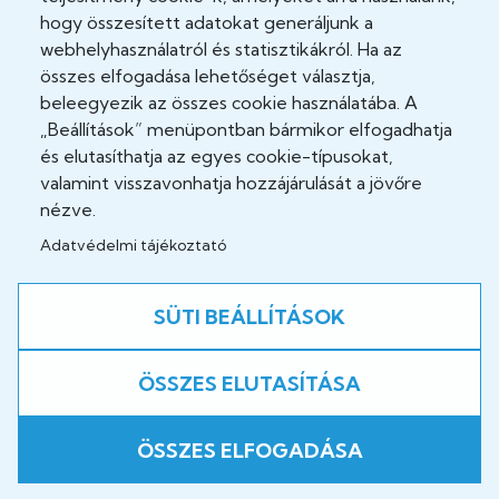
hogy összesített adatokat generáljunk a
Cookie Policy
webhelyhasználatról és statisztikákról. Ha az
összes elfogadása lehetőséget választja,
Felhasználási feltételek
beleegyezik az összes cookie használatába. A
„Beállítások” menüpontban bármikor elfogadhatja
Impresszum
és elutasíthatja az egyes cookie-típusokat,
valamint visszavonhatja hozzájárulását a jövőre
Jogi nyilatkozatok
nézve.
Adatvédelmi tájékoztató
Közösség
SÜTI BEÁLLÍTÁSOK
Facebook
ÖSSZES ELUTASÍTÁSA
A weboldal fejlesztés alatt áll!
ÖSSZES ELFOGADÁSA
Copyright © 2026 B.-A.-Z. Vármegyei Központi Kórház és
Egyetemi Oktatókórház