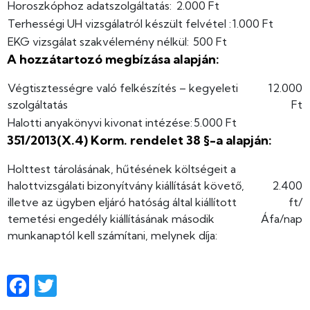
Horoszkóphoz adatszolgáltatás:
2.000 Ft
Terhességi UH vizsgálatról készült felvétel
:
1.000 Ft
EKG vizsgálat szakvélemény nélkül:
500 Ft
A hozzátartozó megbízása alapján:
Végtisztességre való felkészítés – kegyeleti
12.000
szolgáltatás
Ft
Halotti anyakönyvi kivonat intézése:
5.000 Ft
351/2013(X.4) Korm. rendelet 38 §-a alapján:
Holttest tárolásának, hűtésének költségeit a
halottvizsgálati bizonyítvány kiállítását követő,
2.400
illetve az ügyben eljáró hatóság által kiállított
ft/
temetési engedély kiállításának második
Áfa/nap
munkanaptól kell számítani, melynek díja:
Facebook
Twitter