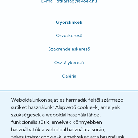
E-mail: titkarsag@svoek.hu
Gyorslinkek
Orvoskereső
Szakrendeléskereső
Osztálykereső
Galéria
Hivatalos
Weboldalunkon saját és harmadik féltől származó
sütiket használunk: Alapvető cookie-k, amelyek
Adatkezelési tájékoztató
szükségesek a weboldal használatához;
funkcionális sütik, amelyek könnyebben
Adatvédelmi tisztviselő
használhatók a weboldal használata során;
teljesítmény cookie-k, amelyeket arra használunk,
Akadálymentesítési nyilatkozat