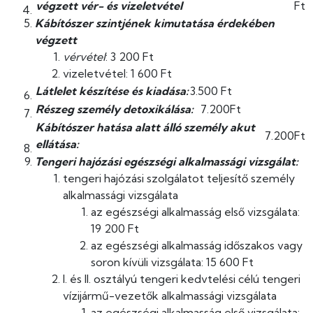
végzett vér- és vizeletvétel
Ft
Kábítószer szintjének kimutatása érdekében
végzett
vérvétel
: 3 200 Ft
vizeletvétel: 1 600 Ft
Látlelet készítése és kiadása:
3.500 Ft
Részeg személy detoxikálása:
7.200Ft
Kábítószer hatása alatt álló személy akut
7.200Ft
ellátása:
Tengeri hajózási egészségi alkalmassági vizsgálat:
tengeri hajózási szolgálatot teljesítő személy
alkalmassági vizsgálata
az egészségi alkalmasság első vizsgálata:
19 200 Ft
az egészségi alkalmasság időszakos vagy
soron kívüli vizsgálata: 15 600 Ft
I. és II. osztályú tengeri kedvtelési célú tengeri
vízijármű-vezetők alkalmassági vizsgálata
az egészségi alkalmasság első vizsgálata: