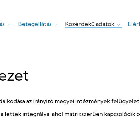
ás
Betegellátás
Közérdekű adatok
Elé
yi
ezet
álkodása az irányító megyei intézmények felügyelete é
 lettek integrálva, ahol mátrixszerűen kapcsolódik ös