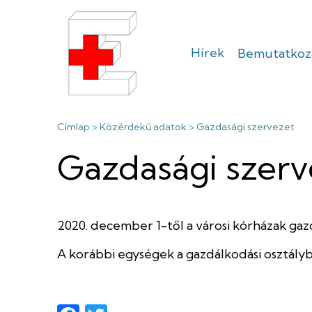
Ugrás
a
tartalomra
Hírek
Bemutatkoz
Sátoraljaújhel
Erzsébet
Morzsa
Címlap
Közérdekű adatok
Gazdasági szervezet
Kórház
Gazdasági szerv
2020. december 1-től a városi kórházak gazd
A korábbi egységek a gazdálkodási osztályba