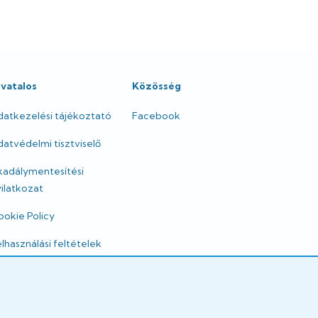
ivatalos
Közösség
datkezelési tájékoztató
Facebook
atvédelmi tisztviselő
kadálymentesítési
ilatkozat
okie Policy
lhasználási feltételek
mpresszum
gi nyilatkozatok