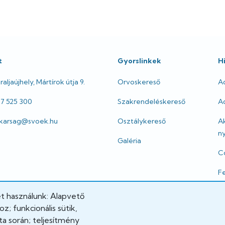
t
Gyorslinkek
H
aljaújhely, Mártírok útja 9.
Orvoskereső
A
47 525 300
Szakrendeléskereső
Ad
itkarsag@svoek.hu
Osztálykereső
A
ny
Galéria
Co
Fe
I
et használunk: Alapvető
; funkcionális sütik,
Jo
a során; teljesítmény