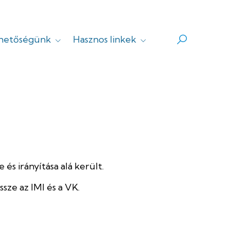
rhetőségünk
Hasznos linkek
s irányítása alá került.
sze az IMI és a VK.