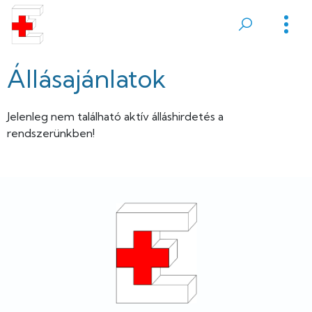
Ugrás
a
Sátoraljaújhelyi
tartalomra
Erzsébet
Állásajánlatok
Kórház
Jelenleg nem található aktív álláshirdetés a
rendszerünkben!
Lábléc