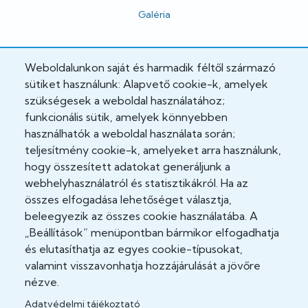
Galéria
Hivatalos
Weboldalunkon saját és harmadik féltől származó
sütiket használunk: Alapvető cookie-k, amelyek
Adatkezelési tájékoztató
szükségesek a weboldal használatához;
funkcionális sütik, amelyek könnyebben
Adatvédelmi tisztviselő
használhatók a weboldal használata során;
teljesítmény cookie-k, amelyeket arra használunk,
Akadálymentesítési nyilatkozat
hogy összesített adatokat generáljunk a
Cookie Policy
webhelyhasználatról és statisztikákról. Ha az
összes elfogadása lehetőséget választja,
Felhasználási feltételek
beleegyezik az összes cookie használatába. A
„Beállítások” menüpontban bármikor elfogadhatja
Impresszum
és elutasíthatja az egyes cookie-típusokat,
valamint visszavonhatja hozzájárulását a jövőre
Jogi nyilatkozatok
nézve.
Adatvédelmi tájékoztató