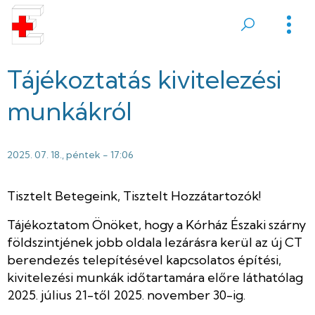
Ugrás
a
Sátoraljaújhelyi
tartalomra
Erzsébet
Tájékoztatás kivitelezési
Kórház
munkákról
2025. 07. 18., péntek - 17:06
Tisztelt Betegeink, Tisztelt Hozzátartozók!
Tájékoztatom Önöket, hogy a Kórház Északi szárny
földszintjének jobb oldala lezárásra kerül az új CT
berendezés telepítésével kapcsolatos építési,
kivitelezési munkák időtartamára előre láthatólag
2025. július 21-től 2025. november 30-ig.