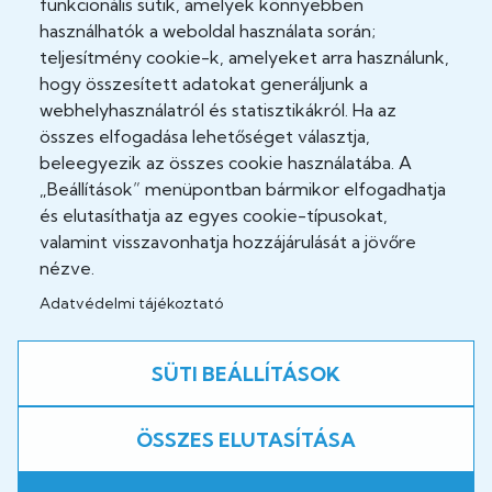
funkcionális sütik, amelyek könnyebben
használhatók a weboldal használata során;
Akadálymentesítési nyilatkozat
teljesítmény cookie-k, amelyeket arra használunk,
hogy összesített adatokat generáljunk a
Cookie Policy
webhelyhasználatról és statisztikákról. Ha az
Felhasználási feltételek
összes elfogadása lehetőséget választja,
beleegyezik az összes cookie használatába. A
Impresszum
„Beállítások” menüpontban bármikor elfogadhatja
és elutasíthatja az egyes cookie-típusokat,
Jogi nyilatkozatok
valamint visszavonhatja hozzájárulását a jövőre
nézve.
Adatvédelmi tájékoztató
Közösség
Facebook
SÜTI BEÁLLÍTÁSOK
ÖSSZES ELUTASÍTÁSA
A weboldal fejlesztés alatt áll!