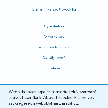
E-mail: titkarsag@svoek.hu
Gyorslinkek
Orvoskereső
Szakrendeléskereső
Osztálykereső
Galéria
Hivatalos
Weboldalunkon saját és harmadik féltől származó
Adatkezelési tájékoztató
sütiket használunk: Alapvető cookie-k, amelyek
szükségesek a weboldal használatához;
Adatvédelmi tisztviselő