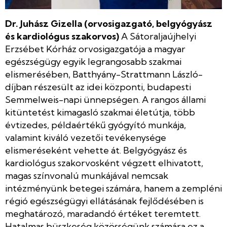
Dr. Juhász Gizella (orvosigazgató, belgyógyász
és kardiológus szakorvos)
A Sátoraljaújhelyi
Erzsébet Kórház orvosigazgatója a magyar
egészségügy egyik legrangosabb szakmai
elismerésében, Batthyány-Strattmann László-
díjban részesült az idei központi, budapesti
Semmelweis-napi ünnepségen. A rangos állami
kitüntetést kimagasló szakmai életútja, több
évtizedes, példaértékű gyógyító munkája,
valamint kiváló vezetői tevékenysége
elismeréseként vehette át. Belgyógyász és
kardiológus szakorvosként végzett elhivatott,
magas színvonalú munkájával nemcsak
intézményünk betegei számára, hanem a zempléni
régió egészségügyi ellátásának fejlődésében is
meghatározó, maradandó értéket teremtett.
Hatalmas büszkeség közösségünk számára ez a