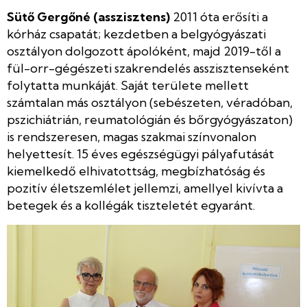
Sütő Gergőné (asszisztens)
2011 óta erősíti a
kórház csapatát; kezdetben a belgyógyászati
osztályon dolgozott ápolóként, majd 2019-től a
fül-orr-gégészeti szakrendelés asszisztenseként
folytatta munkáját. Saját területe mellett
számtalan más osztályon (sebészeten, véradóban,
pszichiátrián, reumatológián és bőrgyógyászaton)
is rendszeresen, magas szakmai színvonalon
helyettesít. 15 éves egészségügyi pályafutását
kiemelkedő elhivatottság, megbízhatóság és
pozitív életszemlélet jellemzi, amellyel kivívta a
betegek és a kollégák tiszteletét egyaránt.