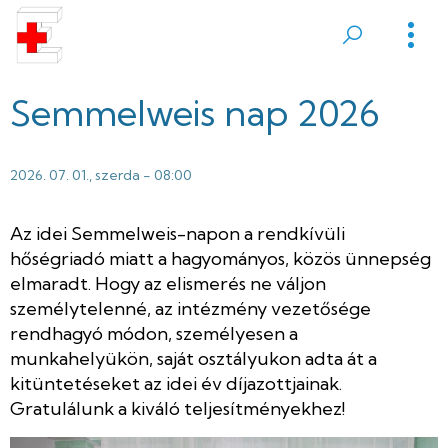
Ugrás
a
Sátoraljaújhelyi
tartalomra
Erzsébet
Semmelweis nap 2026
Kórház
2026. 07. 01., szerda - 08:00
Az idei Semmelweis-napon a rendkívüli
hőségriadó miatt a hagyományos, közös ünnepség
elmaradt. Hogy az elismerés ne váljon
személytelenné, az intézmény vezetősége
rendhagyó módon, személyesen a
munkahelyükön, saját osztályukon adta át a
kitüntetéseket az idei év díjazottjainak.
Gratulálunk a kiváló teljesítményekhez!