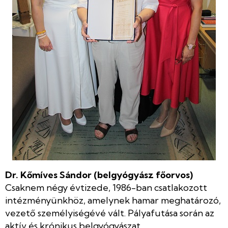
Dr. Kőmíves Sándor (belgyógyász főorvos)
Csaknem négy évtizede, 1986-ban csatlakozott
intézményünkhöz, amelynek hamar meghatározó,
vezető személyiségévé vált. Pályafutása során az
aktív és krónikus belgyógyászat