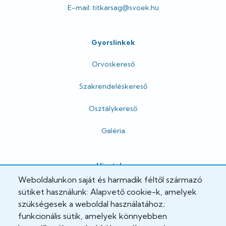
E-mail: titkarsag@svoek.hu
Gyorslinkek
Orvoskereső
Szakrendeléskereső
Osztálykereső
Galéria
Hivatalos
Weboldalunkon saját és harmadik féltől származó
Adatkezelési tájékoztató
sütiket használunk: Alapvető cookie-k, amelyek
szükségesek a weboldal használatához;
Adatvédelmi tisztviselő
funkcionális sütik, amelyek könnyebben