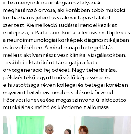
intézményünk neurológiai osztályának
meghatározó orvosa, aki korábban több miskolci
kórházban is jelentős szakmai tapasztalatot
szerzett. Kiemelkedő tudással rendelkezik az
epilepszia, a Parkinson-kór, a sclerosis multiplex és
a neuroimmunológiai kórképek diagnosztikájában
és kezelésében. A mindennapi betegellátás
mellett aktívan részt vesz klinikai vizsgálatokban,
továbbá oktatóként támogatja a fiatal
orvosgeneráció fejlődését. Nagy teherbírása,
példaértékű együttműködő képessége és
elhivatottsága révén kollégái és betegei körében
egyaránt hatalmas megbecsülésnek örvend.
Főorvosi kinevezése magas színvonalú, áldozatos
munkájának méltó és kiérdemelt állomása.