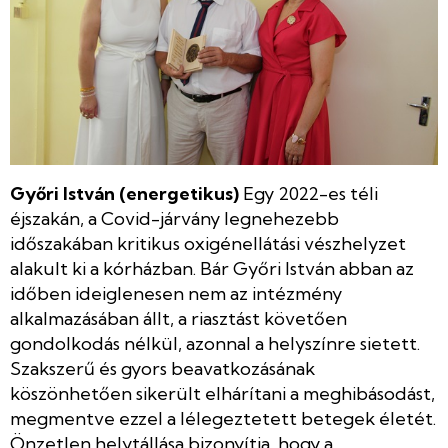
Győri István (energetikus)
Egy 2022-es téli
éjszakán, a Covid-járvány legnehezebb
időszakában kritikus oxigénellátási vészhelyzet
alakult ki a kórházban. Bár Győri István abban az
időben ideiglenesen nem az intézmény
alkalmazásában állt, a riasztást követően
gondolkodás nélkül, azonnal a helyszínre sietett.
Szakszerű és gyors beavatkozásának
köszönhetően sikerült elhárítani a meghibásodást,
megmentve ezzel a lélegeztetett betegek életét.
Önzetlen helytállása bizonyítja, hogy a