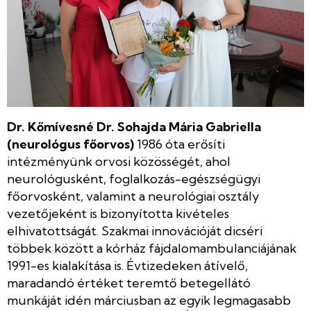
Dr. Kőmívesné Dr. Sohajda Mária Gabriella
(neurológus főorvos)
1986 óta erősíti
intézményünk orvosi közösségét, ahol
neurológusként, foglalkozás-egészségügyi
főorvosként, valamint a neurológiai osztály
vezetőjeként is bizonyította kivételes
elhivatottságát. Szakmai innovációját dicséri
többek között a kórház fájdalomambulanciájának
1991-es kialakítása is. Évtizedeken átívelő,
maradandó értéket teremtő betegellátó
munkáját idén márciusban az egyik legmagasabb