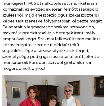
munkájáért. 1986 óta elkötelezett munkatársa a
kórháznak; az évtizedek során felnőtt szakápolói,
szülésznői, majd aneszteziológus szakasszisztensi
képesítést szerezve folyamatosan képezte magát.
Feladatait a legmagasabb szakmai színvonalon,
maximális precizitással és a betegek iránti mély
empátiával végzi. Szakmai felkészültsége mellett
közösségépítő szerepe is példaértékű:
segítőkészsége a társosztályokra is kiterjed,
személyisége pedig igazi összetartó erőt jelent a
munkatársak körében. Szívből gratulálunk a
megérdemelt díjhoz!