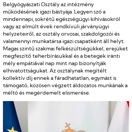
Belgyógyászati Osztály az intézmény
működésének igazi bástyája. Legyen szó a
mindennapi, sokrétű egészségügyi kihívásokról
vagy az elmúlt évek rendkívüli járványügyi
helyzeteiről, az osztály orvosai, szakdolgozói és
valamennyi munkatársa igazi csapatként áll helyt.
Magas szintű szakmai felkészültségükkel, erejüket
megfeszítő teherbírásukkal és a betegek iránti
mély empátiával nap mint nap bizonyítják
elhivatottságukat. Az osztálynak megítélt
kollektív díj ennek a fáradhatatlan, egymást is
támogató, közösen végzett áldozatos munkának a
méltó és megérdemelt elismerése.