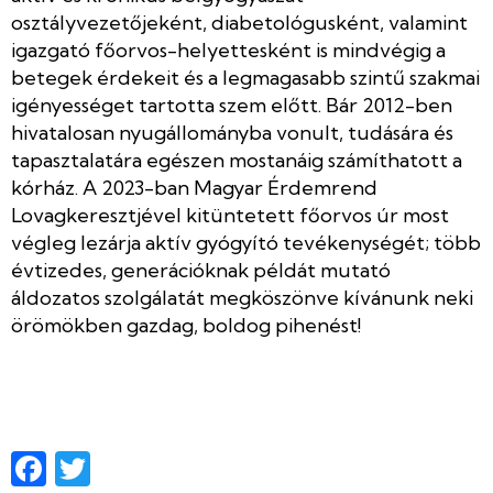
osztályvezetőjeként, diabetológusként, valamint
igazgató főorvos-helyettesként is mindvégig a
betegek érdekeit és a legmagasabb szintű szakmai
igényességet tartotta szem előtt. Bár 2012-ben
hivatalosan nyugállományba vonult, tudására és
tapasztalatára egészen mostanáig számíthatott a
kórház. A 2023-ban Magyar Érdemrend
Lovagkeresztjével kitüntetett főorvos úr most
végleg lezárja aktív gyógyító tevékenységét; több
évtizedes, generációknak példát mutató
áldozatos szolgálatát megköszönve kívánunk neki
örömökben gazdag, boldog pihenést!
Facebook
Twitter