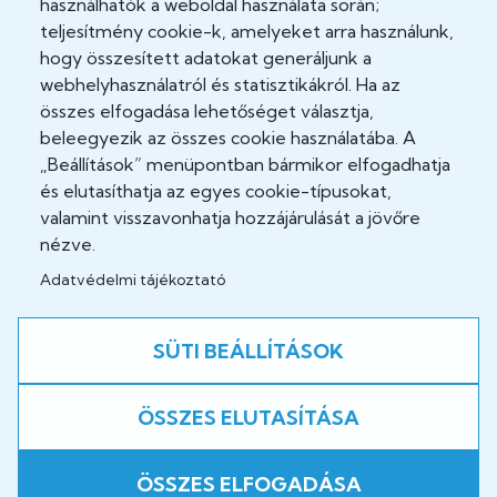
használhatók a weboldal használata során;
Akadálymentesítési nyilatkozat
teljesítmény cookie-k, amelyeket arra használunk,
hogy összesített adatokat generáljunk a
Cookie Policy
webhelyhasználatról és statisztikákról. Ha az
Felhasználási feltételek
összes elfogadása lehetőséget választja,
beleegyezik az összes cookie használatába. A
Impresszum
„Beállítások” menüpontban bármikor elfogadhatja
és elutasíthatja az egyes cookie-típusokat,
Jogi nyilatkozatok
valamint visszavonhatja hozzájárulását a jövőre
nézve.
Adatvédelmi tájékoztató
Közösség
Facebook
SÜTI BEÁLLÍTÁSOK
ÖSSZES ELUTASÍTÁSA
A weboldal fejlesztés alatt áll!
ÖSSZES ELFOGADÁSA
Copyright © 2026 B.-A.-Z. Vármegyei Központi Kórház és