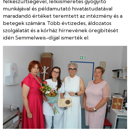
felkészültségével, lelkiismeretes gyógyító
munkájával és példamutató hivatástudatával
maradandó értéket teremtett az intézmény és a
betegek számára. Több évtizedes, áldozatos
szolgálatát és a kórház hírnevének öregbítését
idén Semmelweis-díjjal ismerték el.