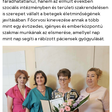
fáradhatatlanul, hanem az elmúlt években
szociális intézményben és területi szakrendelésen
is szerepet vállalt a betegek életminőségének
javításában. Főorvosi kinevezése annak a több
mint egy évtizedes, igényes és emberközpontú
szakmai munkának az elismerése, amellyel nap
mint nap segíti a rábízott páciensek gyógyulását.